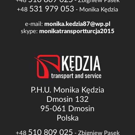
+48
- Zbigniew Pasek
531 979 053
+48
- Monika Kędzia
e-mail:
monika.kedzia87@wp.pl
skype:
monikatransportturcja2015
P.H.U. Monika Kędzia
Dmosin 132
95-061 Dmosin
Polska
510 809 025
+48
- Zbigniew Pasek