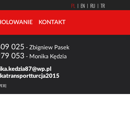
PL
|
EN
|
RU
|
TR
HOLOWANIE
KONTAKT
809 025
- Zbigniew Pasek
979 053
- Monika Kędzia
ka.kedzia87@wp.pl
katransportturcja2015
WEB]