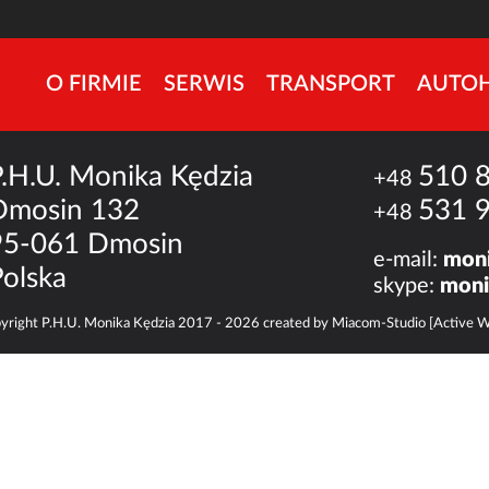
O FIRMIE
SERWIS
TRANSPORT
AUTO
P.H.U. Monika Kędzia
510 
+48
Dmosin 132
531 
+48
95-061 Dmosin
e-mail:
moni
Polska
skype:
moni
yright P.H.U. Monika Kędzia 2017 - 2026 created by
Miacom-Studio [Active 