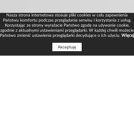
Nasza strona internetowa stosuje pliki cookies w celu zapewnienia
Państwu komfortu podczas przeglądania serwisu i korzystania z usług.
Korzystając ze strony wyrażacie Państwo zgodę na używanie cookie,
zgodnie z aktualnymi ustawieniami przeglądarki. W każdej chwili możecie
Państwo zmienić ustawienia przeglądarki decydujące o ich użyciu.
Więcej
Akceptuję
TRANSPORT
Oferujemy transport krajowy i międzynarodowy.
- Transport o DMC 3,5 tony
- Transport pojazdów o masie do 16 ton
- Transport ładunków do 22 ton
Posiadamy wszystkie niezbędne dokumenty do
przewozu rzeczy w międzynarodowym transporcie
drogowym.